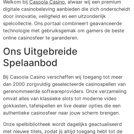
Welkom bij
Casoola Casino
, alwaar wij een premium
digitale casinobeleving aanbieden die zich onderscheidt
door innovatie, veiligheid en een uitzonderlijk
spelcollectie. Ons portaal combineert geavanceerde
technologie met gebruiksgemak om gamers de beste
online casinosfeer te garanderen.
Ons Uitgebreide
Spelaanbod
Bij Casoola Casino verschaffen wij toegang tot meer
dan 2000 zorgvuldig geselecteerde casinospellen van
gerenommeerde softwareproviders. Onze verzameling
omvat alles van klassieke slots tot moderne video
gokkasten, tafelspellen en live dealer opties die een
authentieke casinosfeer naar jouw scherm brengen.
Onze spelbibliotheek wordt dagelijks geactualiseerd
met nieuwe titels, zodat jij altijd toegang hebt tot de