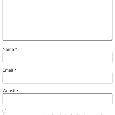
Name
*
Email
*
Website