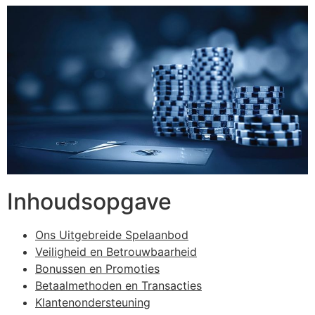
Inhoudsopgave
Ons Uitgebreide Spelaanbod
Veiligheid en Betrouwbaarheid
Bonussen en Promoties
Betaalmethoden en Transacties
Klantenondersteuning