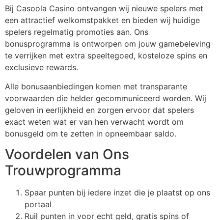
Bij Casoola Casino ontvangen wij nieuwe spelers met
een attractief welkomstpakket en bieden wij huidige
spelers regelmatig promoties aan. Ons
bonusprogramma is ontworpen om jouw gamebeleving
te verrijken met extra speeltegoed, kosteloze spins en
exclusieve rewards.
Alle bonusaanbiedingen komen met transparante
voorwaarden die helder gecommuniceerd worden. Wij
geloven in eerlijkheid en zorgen ervoor dat spelers
exact weten wat er van hen verwacht wordt om
bonusgeld om te zetten in opneembaar saldo.
Voordelen van Ons
Trouwprogramma
Spaar punten bij iedere inzet die je plaatst op ons
portaal
Ruil punten in voor echt geld, gratis spins of