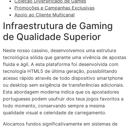
Coleção Diversificado de Games
Promoções e Campanhas Exclusivas
Apoio ao Cliente Multicanal
Infraestrutura de Gaming
de Qualidade Superior
Neste nosso cassino, desenvolvemos uma estrutura
tecnológica sólida que garante uma vivência de apostas
fluida e ágil. A esta plataforma foi desenvolvida com
tecnologia HTML5 de última geração, possibilitando
acesso rápido através de todo dispositivo smartphone
ou desktop sem exigência de transferências adicionais.
Esta abordagem moderna indica que os apostadores
portugueses podem usufruir dos teus jogos favoritos a
todo momento, conservando sempre a mesma
qualidade visual e celeridade de carregamento.
Alocamos fundos significativamente em sistemas de