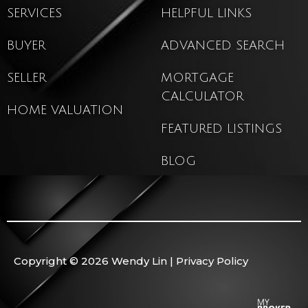
SERVICES
HELPFUL LINKS
BUYER
ADVANCED SEARCH
SELLER
MORTGAGE
CALCULATOR
HOME VALUATION
FEATURED LISTINGS
BLOG
Copyright © 2026 Wendy Lin |
Privacy Policy
goldenbet