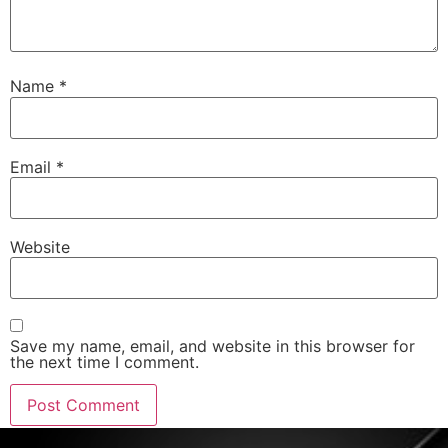
Name
*
Email
*
Website
Save my name, email, and website in this browser for
the next time I comment.