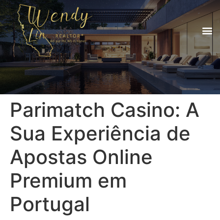
Parimatch Casino: A
Sua Experiência de
Apostas Online
Premium em
Portugal