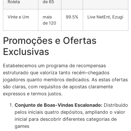
Roleta
de 65
Vinte e Um
mais
99.5%
Live NetEnt, Ezugi
de 120
Promoções e Ofertas
Exclusivas
Estabelecemos um programa de recompensas
estruturado que valoriza tanto recém-chegados
jogadores quanto membros dedicados. As estas ofertas
são claras, com requisitos de apostas claramente
expressos e termos justos.
Conjunto de Boas-Vindas Escalonado:
Distribuído
pelos iniciais quatro depósitos, ampliando o valor
inicial para descobrir diferentes categorias de
games