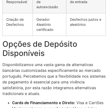
Responsável
de
de entrada
autoexclusão
Criação de
Gerador
Desfechos justos e
Desfechos
Aleatório
aleatórios
certificado
Opções de Depósito
Disponíveis
Disponibilizamos uma vasta gama de alternativas
bancárias customizadas especificamente ao mercado
português. Percebemos que a flexibilidade nos sistemas
de pagamento é essencial para uma vivência
satisfatória, por esta razão integramos alternativas
tradicionais e atuais.
Cards de Financiamento e Direto:
Visa e Cartões