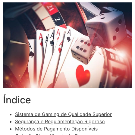
Índice
Sistema de Gaming de Qualidade Superior
Segurança e Regulamentação Rigoroso
Métodos de Pagamento Disponíveis