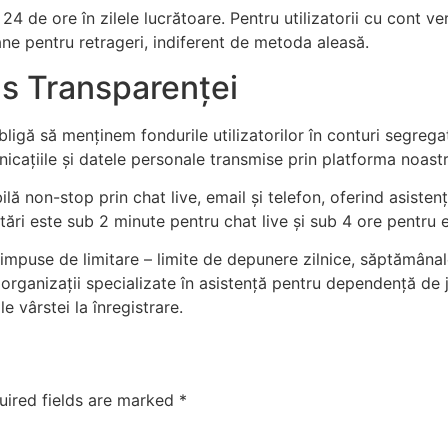
24 de ore în zilele lucrătoare. Pentru utilizatorii cu cont v
e pentru retrageri, indiferent de metoda aleasă.
us Transparenței
igă să menținem fondurile utilizatorilor în conturi segreg
cațiile și datele personale transmise prin platforma noastr
lă non-stop prin chat live, email și telefon, oferind asistenț
tări este sub 2 minute pentru chat live și sub 4 ore pentru e
mpuse de limitare – limite de depunere zilnice, săptămânal
organizații specializate în asistență pentru dependență de 
e vârstei la înregistrare.
uired fields are marked
*