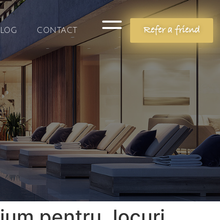
Refer a friend
BLOG
CONTACT
ium pentru Jocuri