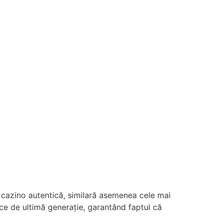
e cazino autentică, similară asemenea cele mai
ce de ultimă generație, garantând faptul că