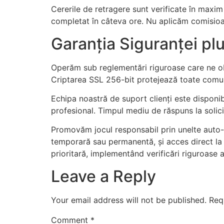
Cererile de retragere sunt verificate în maxim 
completat în câteva ore. Nu aplicăm comisioan
Garanția Siguranței pl
Operăm sub reglementări riguroase care ne obl
Criptarea SSL 256-bit protejează toate comuni
Echipa noastră de suport clienți este disponibi
profesional. Timpul mediu de răspuns la solici
Promovăm jocul responsabil prin unelte auto-i
temporară sau permanentă, și acces direct la 
prioritară, implementând verificări riguroase al
Leave a Reply
Your email address will not be published.
Req
Comment
*