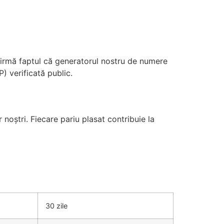
firmă faptul că generatorul nostru de numere
) verificată public.
 noștri. Fiecare pariu plasat contribuie la
30 zile