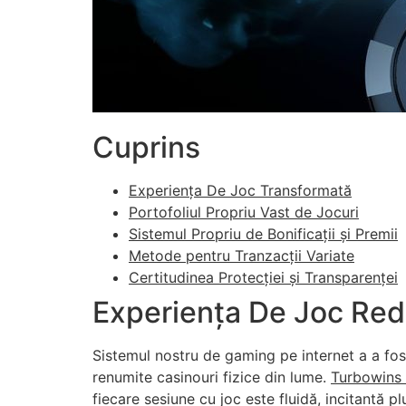
Cuprins
Experiența De Joc Transformată
Portofoliul Propriu Vast de Jocuri
Sistemul Propriu de Bonificații și Premii
Metode pentru Tranzacții Variate
Certitudinea Protecției și Transparenței
Experiența De Joc Red
Sistemul nostru de gaming pe internet a a fost
renumite casinouri fizice din lume.
Turbowins 
fiecare sesiune cu joc este fluidă, incitantă p