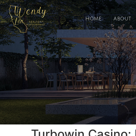
HOME
ABOUT
Turbowin Casino: 