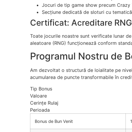
Jocuri de tip game show precum Crazy 
Secțiune dedicată de sloturi cu temati
Certificat: Acreditare RN
Toate jocurile noastre sunt verificate lunar 
aleatoare (RNG) funcționează conform standarde
Programul Nostru de 
Am dezvoltat o structură de loialitate pe nivel
acumularea de puncte transformabile în credit
Tip Bonus
Valoare
Cerințe Rulaj
Perioada
Bonus de Bun Venit